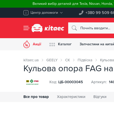
Великий вибір деталей для Tesla, Nissan, Honda
+380 99 509 6
Центр допомоги
Акції
Каталог
Запчастини на китай
kitaec.ua
GEELY
CK
Підвіска
Кульова
Кульова опора FAG на
Код:
ЦБ-00003045
Артикул:
14
Все про товар
Характеристики
Відгуки