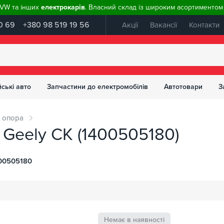
, VW та інших
електрокарів
. Власний склад із широким асортиментом 
0 69
+380 98 519 19 56
Акції
Вакансії
Контакти
ські авто
Запчастини до електромобілів
Автотовари
З
 опора
 Geely CK (1400505180)
00505180
Немає в наявності