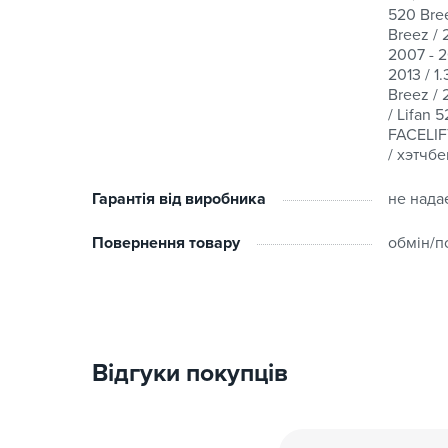
520 Bree
Breez / 
2007 - 2
2013 / 1
Breez / 
/ Lifan 
FACELIFT
/ хэтчбе
Гарантія від виробника
не нада
Повернення товару
обмін/п
Відгуки покупців