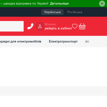
– швидка відправка по Україні!
Детальніше
Українська
Російська
Вiтаємо,
увiйдiть в кабiнет
0
арядні для електромобілів
Електротранспорт
БОНУСІВ
₴