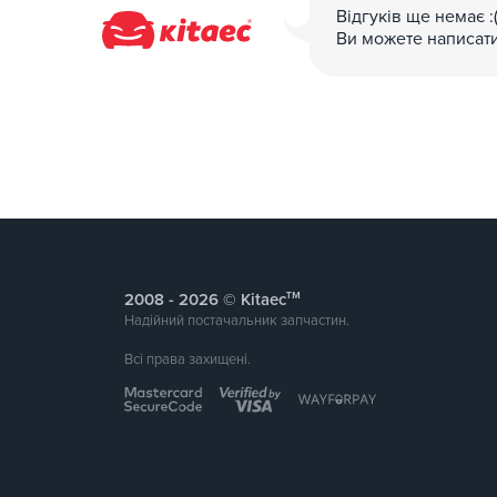
Відгуків ще немає :
Ви можете написат
тм
2008 -
© Kitaec
Надійний постачальник запчастин.
Всі права захищені.